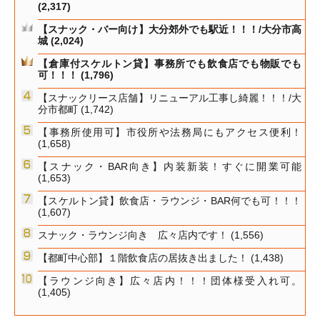
(2,317)
【スナック・バー向け】大分郊外でも駅近！！！/大分市高
城
(2,024)
【倉庫付スケルトン貸】事務所でも飲食店でも物販でも
可！！！
(1,796)
【スナックリース店舗】リニューアル工事し綺麗！！！/大
分市都町
(1,742)
【事務所使用可】市役所や法務局にもアクセス便利！
(1,658)
【スナック・BAR向き】内装新装！すぐに開業可能
(1,653)
【スケルトン貸】飲食店・ラウンジ・BAR何でも可！！！
(1,607)
スナック・ラウンジ向き 広々店内です！
(1,556)
【都町中心部】１階飲食店の居抜き出ました！
(1,438)
【ラウンジ向き】広々店内！！！団体様受入れ可。
(1,405)