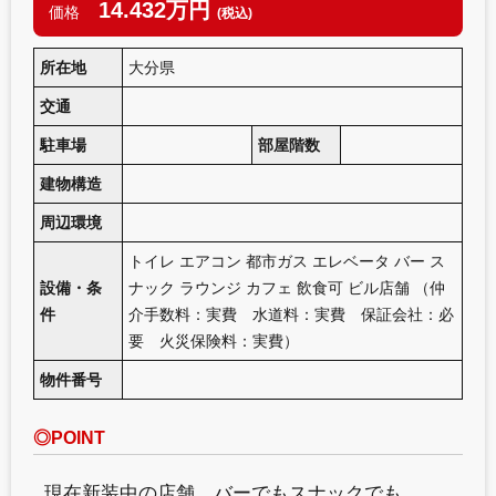
14.432万円
価格
(税込)
所在地
大分県
交通
駐車場
部屋階数
建物構造
周辺環境
トイレ
エアコン
都市ガス
エレベータ
バー
ス
設備・条
ナック
ラウンジ
カフェ
飲食可
ビル店舗
（仲
件
介手数料：実費 水道料：実費 保証会社：必
要 火災保険料：実費）
物件番号
◎POINT
現在新装中の店舗 バーでもスナックでも