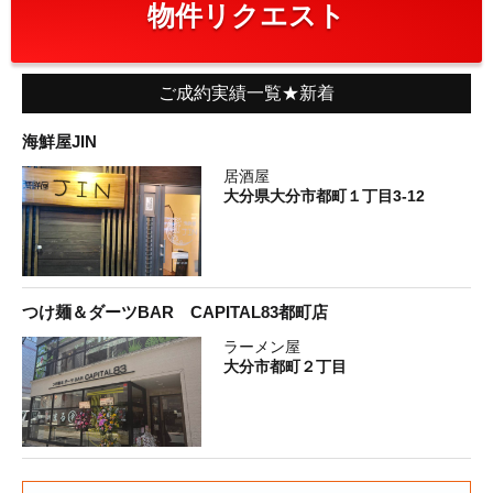
物件リクエスト
ご成約実績一覧★新着
海鮮屋JIN
居酒屋
大分県大分市都町１丁目3-12
つけ麺＆ダーツBAR CAPITAL83都町店
ラーメン屋
大分市都町２丁目