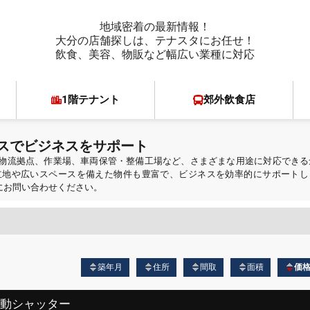
地域密着の最新情報！
大分の店舗探しは、テナスタにお任せ！
飲食、美容、物販など幅広い業種に対応
1階テナント
郊外飲食店
スでビジネスをサポート
物流拠点、作業場、車両保管・整備工場など、さまざまな用途に対応できる
立地や広いスペースを備えた物件も豊富で、ビジネスを効率的にサポートし
にお問い合わせください。
築年月
住所
間取
面積
価
電動シャッター