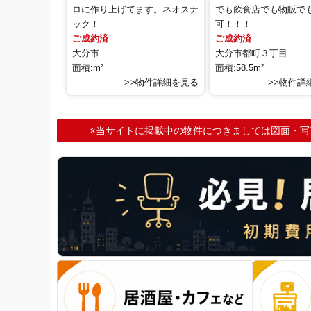
ロに作り上げてます。ネオスナ
でも飲食店でも物販で
ック！
可！！！
ご成約済
ご成約済
大分市
大分市都町３丁目
面積:m²
面積:58.5m²
>>物件詳細を見る
>>物件詳
※当サイトに掲載中の物件につきましては図面・