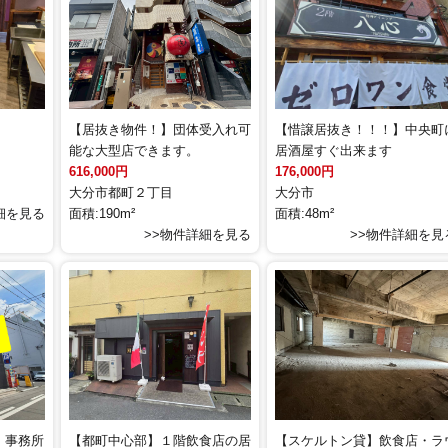
【居抜き物件！】団体受入れ可
【惜譲居抜き！！！】中央町
能な大型店できます。
居酒屋すぐ出来ます
616,000円
176,000円
大分市都町２丁目
大分市
細を見る
面積:190m²
面積:48m²
>>物件詳細を見る
>>物件詳細を見
】事務所
【都町中心部】１階飲食店の居
【スケルトン貸】飲食店・ラ