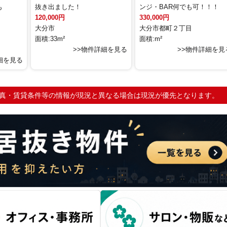
も
抜き出ました！
ンジ・BAR何でも可！！！
120,000円
330,000円
大分市
大分市都町２丁目
面積:33m²
面積:m²
>>物件詳細を見る
>>物件詳細を見
細を見る
写真・賃貸条件等の情報が現況と異なる場合は現況が優先となります。