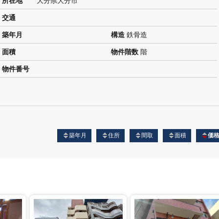
所在地
大分県大分市
交通
築年月
構造
鉄骨造
面積
物件階数
階
物件番号
築年月
住所
間取
面積
価