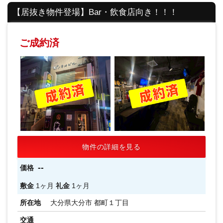
【居抜き物件登場】Bar・飲食店向き！！！
ご成約済
物件の詳細を見る
--
価格
敷金
1ヶ月
礼金
1ヶ月
所在地
大分県大分市 都町１丁目
交通