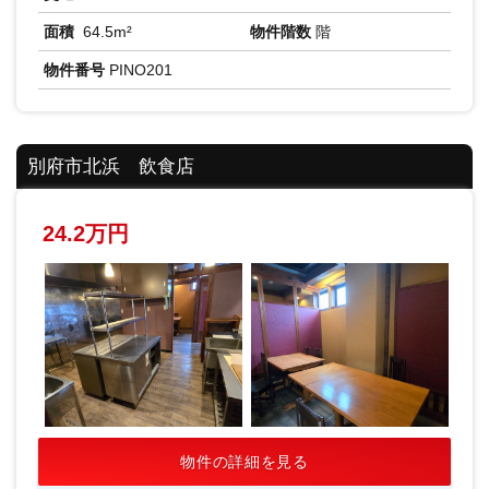
面積
64.5m²
物件階数
階
物件番号
PINO201
別府市北浜 飲食店
24.2万円
物件の詳細を見る