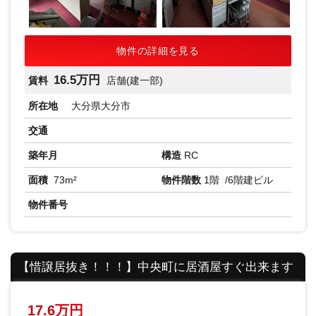
物件の詳細を見る
16.5万円
賃料
店舗(建一部)
所在地
大分県大分市
交通
築年月
構造
RC
面積
73m²
物件階数
1階
/6階建ビル
物件番号
【惜譲居抜き！！！】中央町に居酒屋すぐ出来ます
17.6万円