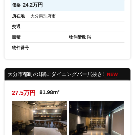
24.2万円
価格
所在地
大分県別府市
交通
面積
物件階数
階
物件番号
大分市都町の1階にダイニングバー居抜き!
NEW
81.98m²
27.5万円