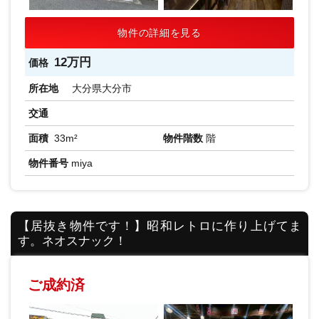
物件の詳細を見る
12万円
価格
所在地
大分県大分市
交通
面積
33m²
物件階数
階
物件番号
miya
【居抜き物件です！】昭和レトロに作り上げてま
す。ネオスナック！
ご成約済