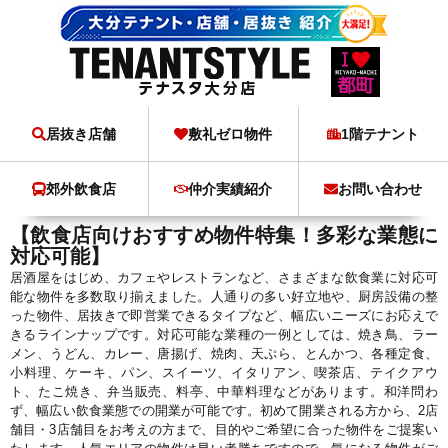
居抜き店舗
敷礼ゼロ物件
1階テナント
郊外飲食店
仲介実績紹介
お問い合わせ
【飲食店向けおすすめ物件特集！多彩な業態に
対応可能】
居酒屋をはじめ、カフェやレストランなど、さまざまな飲食業に対応可
能な物件を多数取り揃えました。人通りの多い好立地や、厨房設備の整
った物件、居抜きで即営業できるタイプなど、幅広いニーズにお応えで
きるラインナップです。対応可能な業種の一例としては、焼き鳥、ラー
メン、うどん、カレー、唐揚げ、焼肉、天ぷら、とんかつ、各種定食、
小料理、ケーキ、パン、スイーツ、イタリアン、喫茶店、テイクアウ
ト、たこ焼き、弁当販売、料亭、中華料理などがあります。和洋問わ
ず、幅広い飲食業態での開業が可能です。初めて開業される方から、2店
舗目・3店舗目をお考えの方まで、目的やご希望に合った物件をご提案い