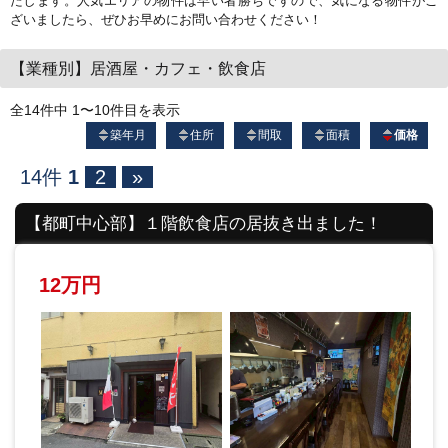
たします。人気エリアの物件は早い者勝ちですので、気になる物件がご
ざいましたら、ぜひお早めにお問い合わせください！
【業種別】居酒屋・カフェ・飲食店
全14件中 1〜10件目を表示
築年月
住所
間取
面積
価格
14件
1
2
»
【都町中心部】１階飲食店の居抜き出ました！
12万円