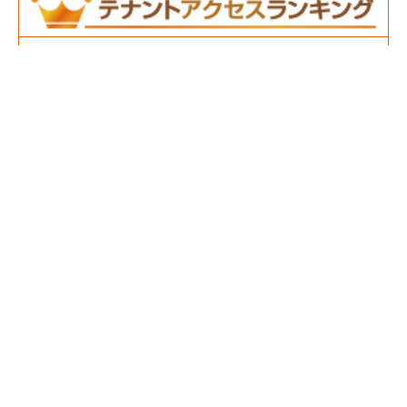
【新築ガレージ】24時間防犯カメラ有！！電動シャッター
(2,307)
【スナック・バー向け】大分郊外でも駅近！！！/大分市高
城
(2,019)
【倉庫付スケルトン貸】事務所でも飲食店でも物販でも
可！！！
(1,791)
【スナックリース店舗】リニューアル工事し綺麗！！！/大
分市都町
(1,737)
【事務所使用可】市役所や法務局にもアクセス便利！
(1,648)
【スナック・BAR向き】内装新装！すぐに開業可能
(1,645)
【スケルトン貸】飲食店・ラウンジ・BAR何でも可！！！
(1,603)
スナック・ラウンジ向き 広々店内です！
(1,550)
【都町中心部】１階飲食店の居抜き出ました！
(1,427)