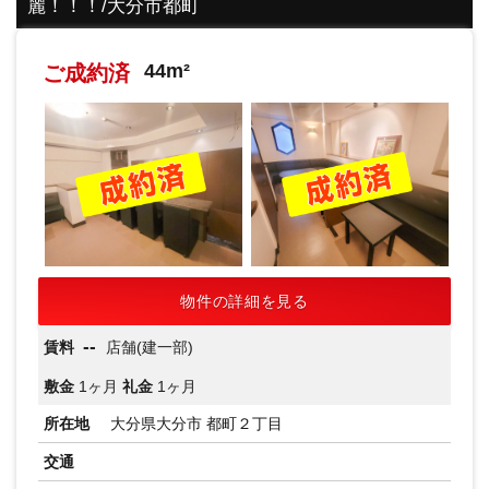
麗！！！/大分市都町
44m²
ご成約済
物件の詳細を見る
--
賃料
店舗(建一部)
敷金
1ヶ月
礼金
1ヶ月
所在地
大分県大分市 都町２丁目
交通