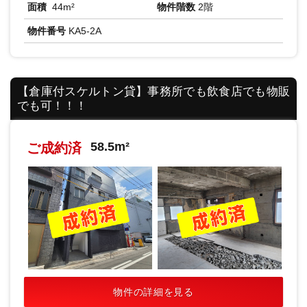
面積
44m²
物件階数
2階
物件番号
KA5-2A
【倉庫付スケルトン貸】事務所でも飲食店でも物販
でも可！！！
58.5m²
ご成約済
物件の詳細を見る