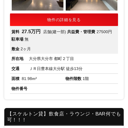
物件の詳細を見る
27.5万円
賃料
店舗(建一部)
共益費・管理費
27500円
駐車場
無
敷金
2ヶ月
所在地
大分県大分市 都町２丁目
交通
ＪＲ日豊本線大分駅 徒歩13分
面積
81.98m²
物件階数
1階
物件番号
【スケルトン貸】飲食店・ラウンジ・BAR何でも
可！！！