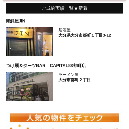
ご成約実績一覧★新着
海鮮屋JIN
居酒屋
大分県大分市都町１丁目3-12
つけ麺＆ダーツBAR CAPITAL83都町店
ラーメン屋
大分市都町２丁目