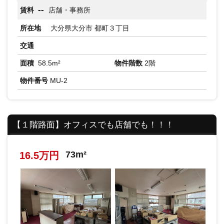
--
賃料
店舗・事務所
所在地
大分県大分市 都町３丁目
交通
面積
58.5m²
物件階数
2階
物件番号
MU-2
【１階路面】オフィスでも店舗でも！！！
73m²
16.5万円